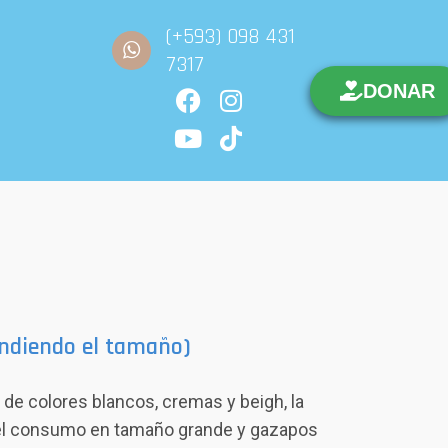
(+593) 098 431
7317
DONAR
ndiendo el tamaño)
 de colores blancos, cremas y beigh, la
 el consumo en tamaño grande y gazapos