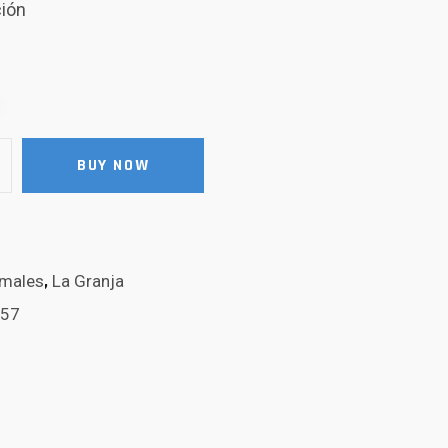
ción
BUY NOW
imales
,
La Granja
57