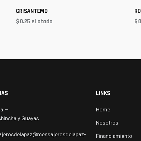
CRISANTEMO
R
$
0.25
el atado
$
0
NAS
LINKS
a —
Home
ichincha y Guayas
Nosotros
jerosdelapaz@mensajerosdelapaz-
Financiamiento